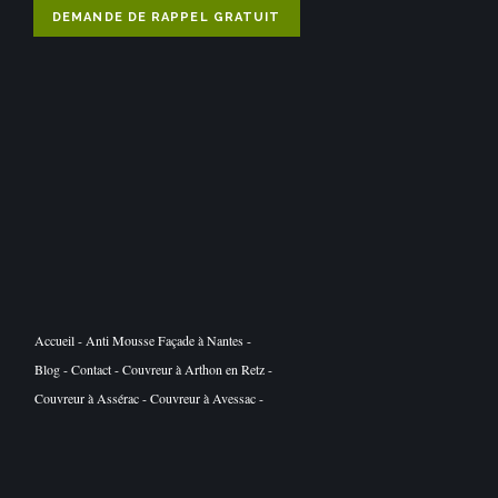
DEMANDE DE RAPPEL GRATUIT
Accueil
-
Anti Mousse Façade à Nantes
-
Blog
-
Contact
-
Couvreur à Arthon en Retz
-
Couvreur à Assérac
-
Couvreur à Avessac
-
Couvreur à Basse Goulaine
-
Couvreur à Batz
sur Mer
-
Couvreur à Belligné
-
Couvreur à
Besné
-
Couvreur à Bouaye
-
Couvreur à