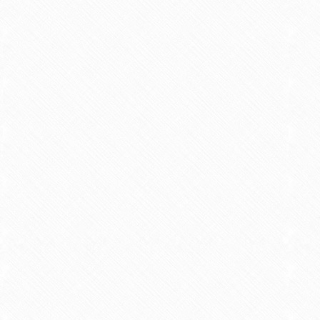
Nom
*
Téléphone
E-Mail
*
Message
*
Confirmez
*