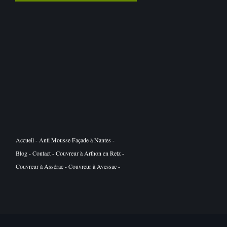
Accueil
-
Anti Mousse Façade à Nantes
-
Blog
-
Contact
-
Couvreur à Arthon en Retz
-
Couvreur à Assérac
-
Couvreur à Avessac
-
Couvreur à Basse Goulaine
-
Couvreur à Batz
sur Mer
-
Couvreur à Belligné
-
Couvreur à
Besné
-
Couvreur à Bouaye
-
Couvreur à
Bouguenais
-
Couvreur à Bourgneuf en Retz
-