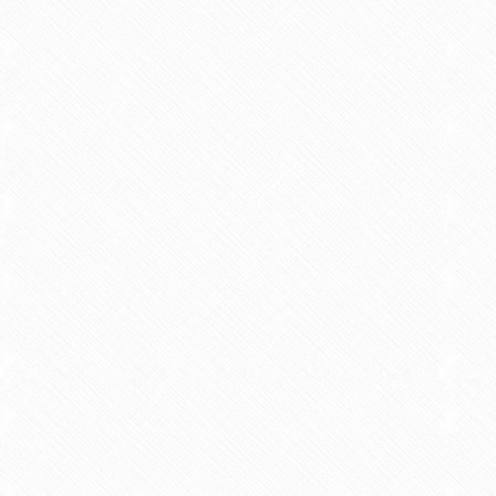
Nom
*
Téléphone
E-Mail
*
Message
*
Confirmez
*