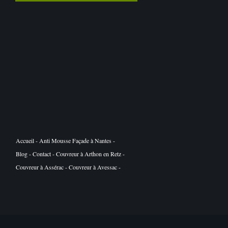
Accueil
-
Anti Mousse Façade à Nantes
-
Blog
-
Contact
-
Couvreur à Arthon en Retz
-
Couvreur à Assérac
-
Couvreur à Avessac
-
Couvreur à Basse Goulaine
-
Couvreur à Batz
sur Mer
-
Couvreur à Belligné
-
Couvreur à
Besné
-
Couvreur à Bouaye
-
Couvreur à
Bouguenais
-
Couvreur à Bourgneuf en Retz
-