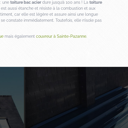
 : une
toiture bac acier
dure jusqu’à 100 ans ! La
toiture
 est aussi étanche et résiste à la combustion et aux
timent, car elle est légère et assure ainsi une longue
 se constate immédiatement. Toutefois, elle n’isole pas
ue
mais également
couvreur à Sainte-Pazanne.