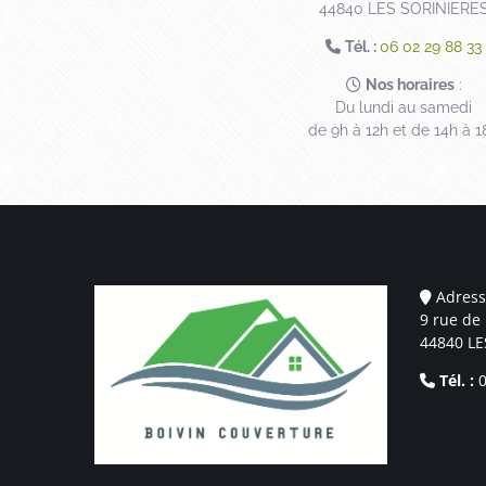
44840 LES SORINIERE
Tél. :
06 02 29 88 33
Nos horaires
:
Du lundi au samedi
de 9h à 12h et de 14h à 1
Adress
9 rue de 
44840 LE
Tél. :
0