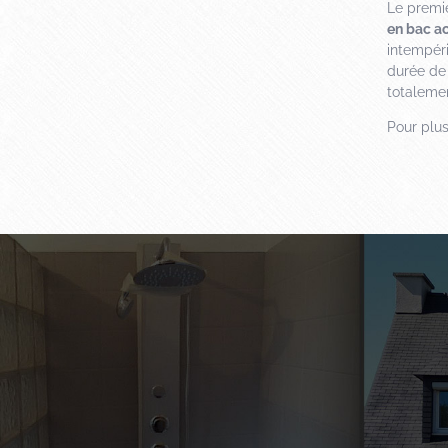
Le premie
en bac ac
intempéri
durée de 
totalemen
Pour plu