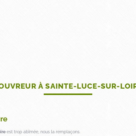
ACCUEIL
TOITURE
FAÇADE
DÉCORATION 
OUVREUR À SAINTE-LUCE-SUR-LOI
re
ire
est trop abîmée, nous la remplaçons.