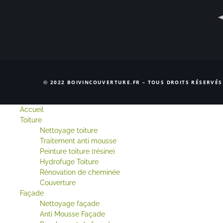
© 2022 BOIVINCOUVERTURE.FR – TOUS DROITS RÉSERVÉS
Accueil
Toiture
Nettoyage toiture
Traitement anti mousse
Peinture toiture (résine)
Hydrofuge Toiture
Rénovation de cheminée
Couverture
Façade
Nettoyage façade
Anti Mousse Façade