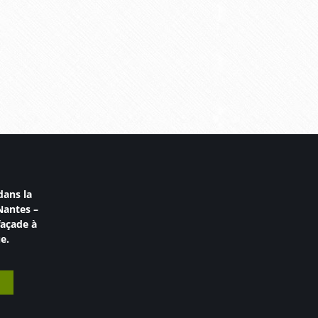
dans la
Nantes
–
façade à
e.
T