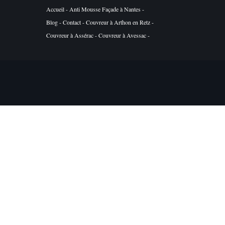
Accueil
-
Anti Mousse Façade à Nantes
-
Blog
-
Contact
-
Couvreur à Arthon en Retz
-
Couvreur à Assérac
-
Couvreur à Avessac
-
Couvreur à Basse Goulaine
-
Couvreur à Batz
sur Mer
-
Couvreur à Belligné
-
Couvreur à
Besné
-
Couvreur à Bouaye
-
Couvreur à
Bouguenais
-
Couvreur à Bourgneuf en Retz
-
Couvreur à Boussay
-
Couvreur à Bouvron
-
Couvreur à Brains
-
Couvreur à Campbon
-
Couvreur à Carquefou
-
Couvreur à Casson
-
Couvreur à Château Thébaud
-
Couvreur à
Châteaubriant
-
Couvreur à Chauvé
-
Couvreur à Chéméré
-
Couvreur à Clisson
-
Couvreur à Corcoué sur Logne
-
Couvreur à
Cordemais
-
Couvreur à Corsept
-
Couvreur à
Couëron
-
Couvreur à Couffé
-
Couvreur à
Crossac
-
Couvreur à Derval
-
Couvreur à