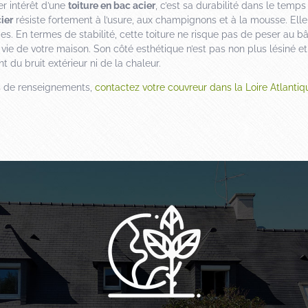
r intérêt d’une
toiture en bac acier
, c’est sa durabilité dans le temps
ier
résiste fortement à l’usure, aux champignons et à la mousse. Elle
es. En termes de stabilité, cette toiture ne risque pas de peser au bâ
vie de votre maison. Son côté esthétique n’est pas non plus lésiné et
t du bruit extérieur ni de la chaleur.
s de renseignements,
contactez votre couvreur dans la Loire Atlantiq