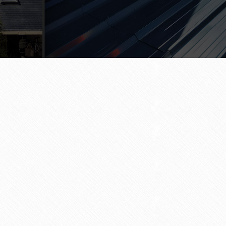
couvreur à Sainte-Luce-sur-Loire
Nom
*
E-Mail
*