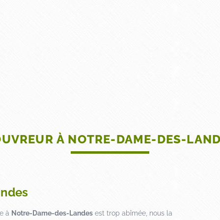
ACCUEIL
TOITURE
FAÇADE
DÉCORATION PEINTURE ET 
UVREUR À NOTRE-DAME-DES-LAN
andes
ée à
Notre-Dame-des-Landes
est trop abîmée, nous la