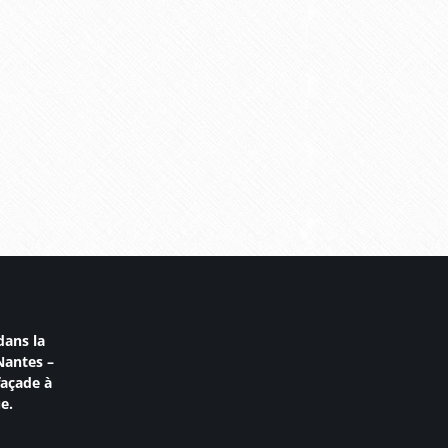
dans la
Nantes
–
façade à
e.