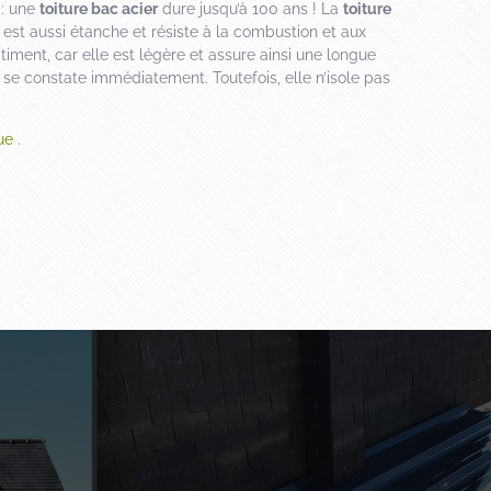
 : une
toiture bac acier
dure jusqu’à 100 ans ! La
toiture
 est aussi étanche et résiste à la combustion et aux
timent, car elle est légère et assure ainsi une longue
 se constate immédiatement. Toutefois, elle n’isole pas
ue
.