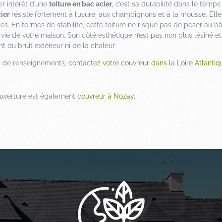
r intérêt d’une
toiture en bac acier
, c’est sa durabilité dans le temps
ier
résiste fortement à l’usure, aux champignons et à la mousse. Elle
es. En termes de stabilité, cette toiture ne risque pas de peser au bâ
vie de votre maison. Son côté esthétique n’est pas non plus lésiné et
t du bruit extérieur ni de la chaleur.
s de renseignements,
contactez votre couvreur dans la Loire Atlantiq
ouverture est également
couvreur à Nozay.