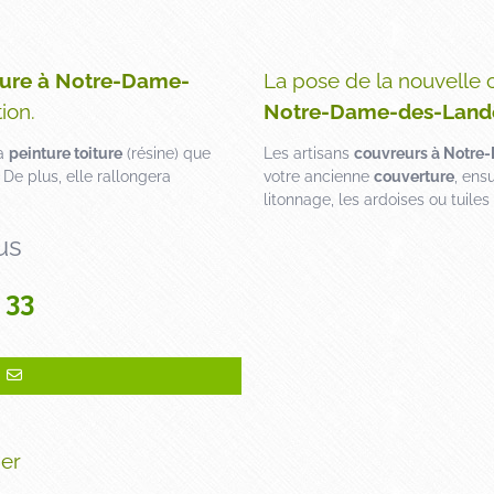
ture à Notre-Dame-
La pose de la nouvelle 
ion.
Notre-Dame-des-Land
la
peinture toiture
(résine) que
Les artisans
couvreurs à Notr
De plus, elle rallongera
votre ancienne
couverture
, ens
litonnage, les ardoises ou tuiles
us
 33
ier