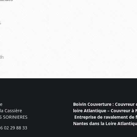
S
Confirmez
*
8h
e
Boivin Couverture :
Couvreur 
la Cassière
loire Atlantique
–
Couvreur à 
S SORINIERES
Entreprise de ravalement de 
Nantes
dans la Loire Atlantiqu
6 02 29 88 33