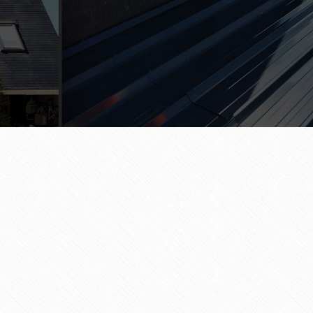
ouvreur à Notre-Dame-des-Landes
Nom
*
E-Mail
*