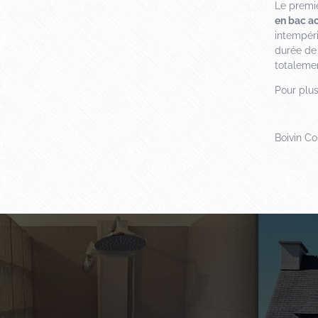
Le premie
en bac ac
intempéri
durée de 
totalemen
Pour plu
Boivin C