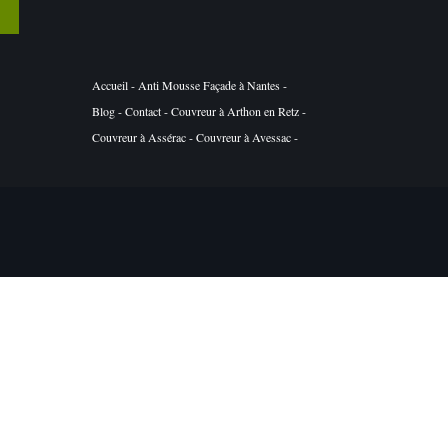
T
Accueil
-
Anti Mousse Façade à Nantes
-
Blog
-
Contact
-
Couvreur à Arthon en Retz
-
Couvreur à Assérac
-
Couvreur à Avessac
-
Couvreur à Basse Goulaine
-
Couvreur à Batz
sur Mer
-
Couvreur à Belligné
-
Couvreur à
Besné
-
Couvreur à Bouaye
-
Couvreur à
Bouguenais
-
Couvreur à Bourgneuf en Retz
-
Couvreur à Boussay
-
Couvreur à Bouvron
-
Couvreur à Brains
-
Couvreur à Campbon
-
Couvreur à Carquefou
-
Couvreur à Casson
-
Couvreur à Château Thébaud
-
Couvreur à
Châteaubriant
-
Couvreur à Chauvé
-
Couvreur à Chéméré
-
Couvreur à Clisson
-
Couvreur à Corcoué sur Logne
-
Couvreur à