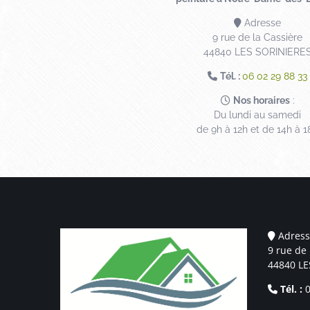
Adresse
9 rue de la Cassière
44840 LES SORINIERE
Tél. :
06 02 29 88 33
Nos horaires
:
Du lundi au samedi
de 9h à 12h et de 14h à 1
Adress
9 rue de 
44840 LE
Tél. :
0