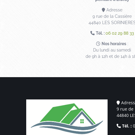
Adresse
9 rue de la Cassière
44840 LES SORINIERE
Tél. :
06 02 29 88 33
Nos horaires
:
Du lundi au samedi
de 9h à 12h et de 14h à 1
Adress
9 rue de 
44840 LE
Tél. :
0