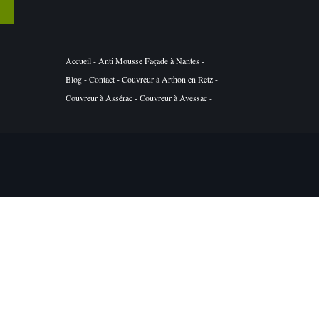
T
Accueil
-
Anti Mousse Façade à Nantes
-
Blog
-
Contact
-
Couvreur à Arthon en Retz
-
Couvreur à Assérac
-
Couvreur à Avessac
-
Couvreur à Basse Goulaine
-
Couvreur à Batz
sur Mer
-
Couvreur à Belligné
-
Couvreur à
Besné
-
Couvreur à Bouaye
-
Couvreur à
Bouguenais
-
Couvreur à Bourgneuf en Retz
-
Couvreur à Boussay
-
Couvreur à Bouvron
-
Couvreur à Brains
-
Couvreur à Campbon
-
Couvreur à Carquefou
-
Couvreur à Casson
-
Couvreur à Château Thébaud
-
Couvreur à
Châteaubriant
-
Couvreur à Chauvé
-
Couvreur à Chéméré
-
Couvreur à Clisson
-
Couvreur à Corcoué sur Logne
-
Couvreur à