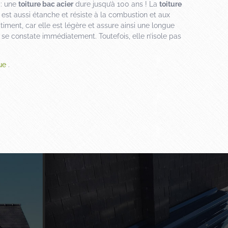
 : une
toiture bac acier
dure jusqu’à 100 ans ! La
toiture
 est aussi étanche et résiste à la combustion et aux
timent, car elle est légère et assure ainsi une longue
 se constate immédiatement. Toutefois, elle n’isole pas
ue
.