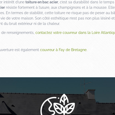
r intérêt d’une
toiture en bac acier
, c’est sa durabilité dans le temps
ier
résiste fortement à l’usure, aux champignons et à la mousse. Elle
es. En termes de stabilité, cette toiture ne risque pas de peser au bâ
vie de votre maison. Son côté esthétique n’est pas non plus lésiné et
t du bruit extérieur ni de la chaleur.
s de renseignements,
contactez votre couvreur dans la Loire Atlantiq
ouverture est également
couvreur à Fay de Bretagne.