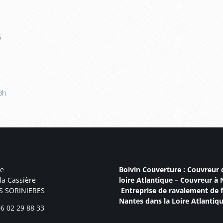
S
Confirmez
*
8h
e
Boivin Couverture :
Couvreur 
la Cassière
loire Atlantique
–
Couvreur à 
S SORINIERES
Entreprise de ravalement de 
Nantes
dans la Loire Atlantiqu
6 02 29 88 33