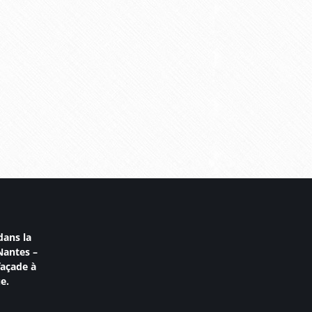
dans la
Nantes
–
façade à
e.