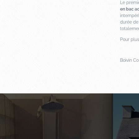
Le premie
en bac ac
intempéri
durée de 
totalemen
Pour plu
Boivin C