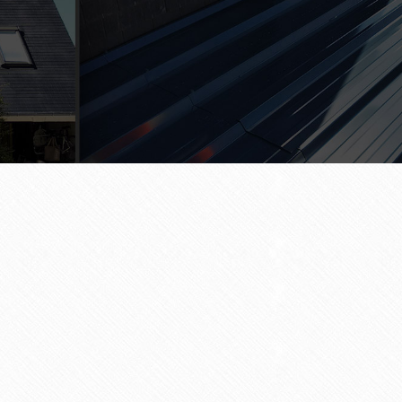
ez votre
couvreur à Erbray
Nom
*
E-Mail
*