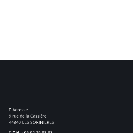
Confirmez
*
Adresse
9 rue de la Cassière
44840 LES SORINIERES
Tél. :
06 02 29 88 33