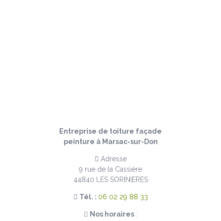
LA PEINTURE TOITURE,
UNE SOLUTION INNOVANTE !
DANS LE RESPECT DE L’ENVIRONNEMENT
Entreprise de toiture façade
peinture à Marsac-sur-Don
Adresse
9 rue de la Cassière
44840 LES SORINIERES
Tél. :
06 02 29 88 33
Nos horaires
: