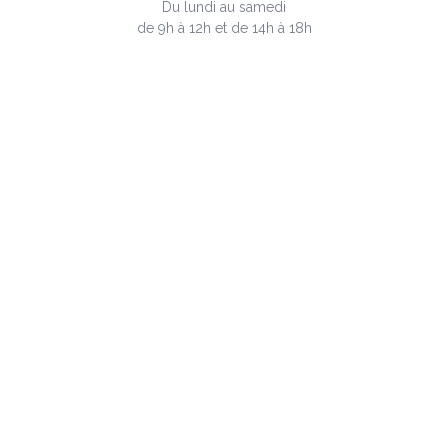
Du lundi au samedi
de 9h à 12h et de 14h à 18h
Contactez votre
couvreur à Marsac-sur-
Don
Prénom
*
Nom
*
Téléphone
E-Mail
*
Message
*